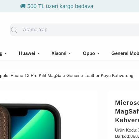
🎁 İlk siparişe %10 indirim
g
Huawei
Xiaomi
Oppo
General Mob
Apple iPhone 13 Pro Kılıf MagSafe Genuine Leather Koyu Kahverengi
Microso
MagSaf
Kahver
Ürün Kodu:
Barkod:
868