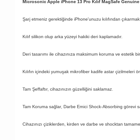
Microsonic Apple iPhone 13 Pro Kılıf MagSafe Genuin
Şarj etmeniz gerektiğinde iPhone'unuzu kılıfından çıkarmak
Kılıf silikon olup arka yüzeyi hakiki deri kaplamadır.
Deri tasarımı ile cihazınıza maksimum koruma ve estetik bir
Kılıfın içindeki yumuşak mikrofiber kadife astar çizilmeleri ön
Tam Şeffaftır, cihazınızın güzelliğini saklamaz.
Tam Koruma sağlar, Darbe Emici Shock-Absorbing görevi sa
Cihazınızı çiziklerden, kirden ve darbe ve shocktan tamame