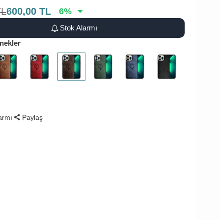
TL
600,00
TL
6
%
Stok Alarmı
nekler
larmı
Paylaş