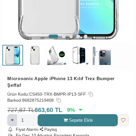
Microsonic Apple iPhone 13 Kılıf Trex Bumper
Şeffaf
Ürün Kodu:
CS450-TRX-BMPR-IP13-SFF
Barkod:
8682875219408
727,87
TL
663,60
TL
9
%
Sepete Ekle
Fiyat Alarmı
Paylaş
En Geç 10 Ağustos Pazartesi Kargoda