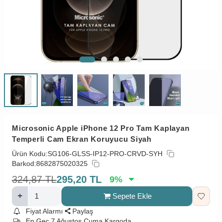
Microsonic Apple iPhone 12 Pro Tam Kaplayan
Temperli Cam Ekran Koruyucu Siyah
Ürün Kodu:
SG106-GLSS-IP12-PRO-CRVD-SYH
Barkod:
8682875020325
324,87
TL
295,20
TL
9
%
Sepete Ekle
Fiyat Alarmı
Paylaş
En Geç 7 Ağustos Cuma Kargoda