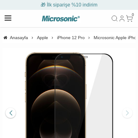
🎁 İlk siparişe %10 indirim
0
Anasayfa
Apple
iPhone 12 Pro
Microsonic Apple iPh