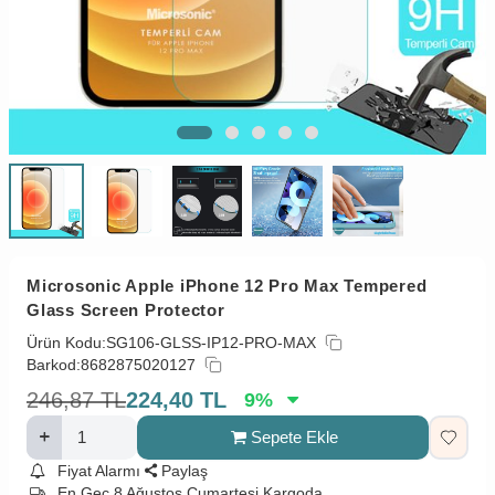
Microsonic Apple iPhone 12 Pro Max Tempered
Glass Screen Protector
Ürün Kodu:
SG106-GLSS-IP12-PRO-MAX
Barkod:
8682875020127
246,87
TL
224,40
TL
9
%
Sepete Ekle
Fiyat Alarmı
Paylaş
En Geç 8 Ağustos Cumartesi Kargoda