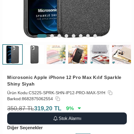
Microsonic Apple iPhone 12 Pro Max Kılıf Sparkle
Shiny Siyah
Ürün Kodu:
CS225-SPRK-SHN-IP12-PRO-MAX-SYH
Barkod:
8682875062554
350,87
TL
319,20
TL
9
%
Stok Alarmı
Diğer Seçenekler