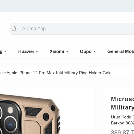
🎁 İlk siparişe %10 indirim
g
Huawei
Xiaomi
Oppo
General Mob
nic Apple iPhone 12 Pro Max Kılıf Military Ring Holder Gold
Microso
Militar
Ürün Kodu:
Barkod:
868
389,87