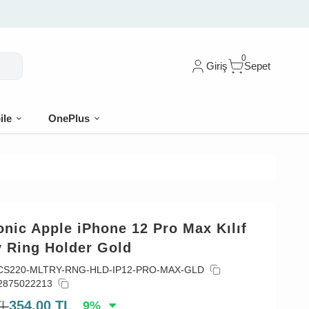
0
Giriş
Sepet
ile
OnePlus
nic Apple iPhone 12 Pro Max Kılıf
y Ring Holder Gold
CS220-MLTRY-RNG-HLD-IP12-PRO-MAX-GLD
2875022213
TL
354,00
TL
9
%