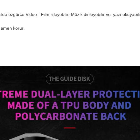
ilde özgürce Video - Film izleyebilir, Müzik dinleyebilir ve yazı okuyabili
amamen korur