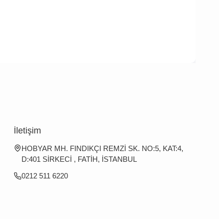
İletişim
HOBYAR MH. FINDIKÇI REMZİ SK. NO:5, KAT:4,
D:401 SİRKECİ , FATİH, İSTANBUL
0212 511 6220