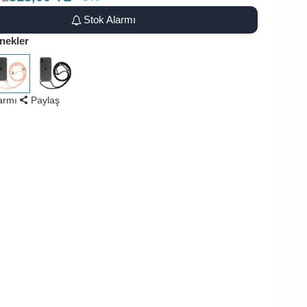
Stok Alarmı
nekler
larmı
Paylaş