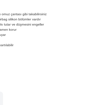
ı omuz çantası gibi takabilirsiniz
airbag silikon bölümler vardır
ıkı tutar ve düşmesini engeller
mamen korur
uyar
rtılabilir