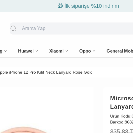
🎁 İlk siparişe %10 indirim
g
Huawei
Xiaomi
Oppo
General Mob
pple iPhone 12 Pro Kılıf Neck Lanyard Rose Gold
Microso
Lanyar
Ürün Kodu:
Barkod:
868
335,83