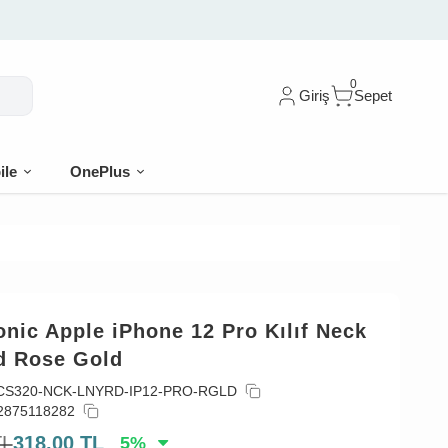
0
Giriş
Sepet
ile
OnePlus
nic Apple iPhone 12 Pro Kılıf Neck
d Rose Gold
CS320-NCK-LNYRD-IP12-PRO-RGLD
2875118282
TL
318,00
TL
5
%