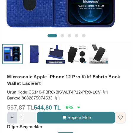
Microsonic Apple iPhone 12 Pro Kılıf Fabric Book
Wallet Lacivert
Ürün Kodu:
CS140-FBRC-BK-WLT-IP12-PRO-LCV
Barkod:
8682875074533
597,87
TL
544,80
TL
9
%
Sepete Ekle
Diğer Seçenekler