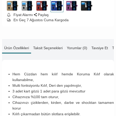
Fiyat Alarmı
Paylaş
En Geç 7 Ağustos Cuma Kargoda
Ürün Özellikleri
Taksit Seçenekleri
Yorumlar (0)
Tavsiye Et
Te
Hem Cüzdan hem kılıf hemde Koruma Kılıf olarak
kullanabilme,
Multi fonksiyonlu Kılıf, Deri den yapılmıştır,
3 adet kart gözü 1 adet para gözü mevcuttur
Cihazınıza %100 tam oturur,
Cihazınızı çiziklerden, kirden, darbe ve shocktan tamamen
korur
Kılıfı çıkarmadan bütün slotlara erişilebilir.