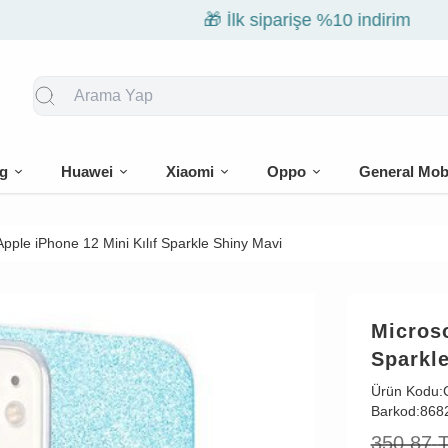
🎁 İlk siparişe %10 indirim
g
Huawei
Xiaomi
Oppo
General Mob
Apple iPhone 12 Mini Kılıf Sparkle Shiny Mavi
Microso
Sparkl
Ürün Kodu:
Barkod:
868
350,87