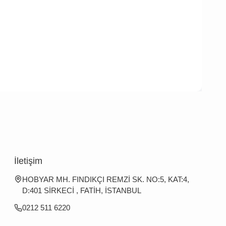
İletişim
HOBYAR MH. FINDIKÇI REMZİ SK. NO:5, KAT:4,
D:401 SİRKECİ , FATİH, İSTANBUL
0212 511 6220