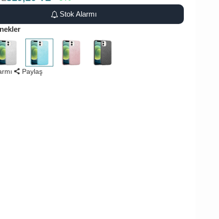
Stok Alarmı
nekler
larmı
Paylaş