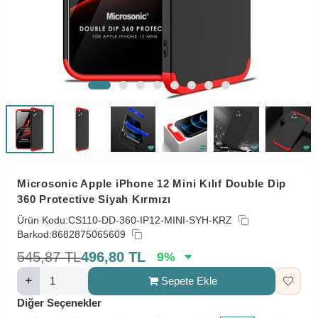
Microsonic Apple iPhone 12 Mini Kılıf Double Dip
360 Protective Siyah Kırmızı
Ürün Kodu:
CS110-DD-360-IP12-MINI-SYH-KRZ
Barkod:
8682875065609
545,87
TL
496,80
TL
9
%
Sepete Ekle
Diğer Seçenekler