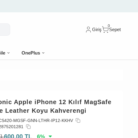
0
Giriş
Sepet
ile
OnePlus
nic Apple iPhone 12 Kılıf MagSafe
e Leather Koyu Kahverengi
CS420-MGSF-GNN-LTHR-IP12-KKHV
2875201281
TL
600,00
TL
6
%