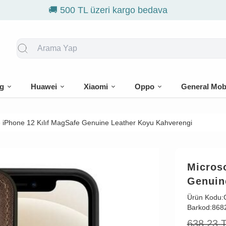
🎁 İlk siparişe %10 indirim
g
Huawei
Xiaomi
Oppo
General Mob
e iPhone 12 Kılıf MagSafe Genuine Leather Koyu Kahverengi
Microso
Genuin
Ürün Kodu:
Barkod:
868
638,23