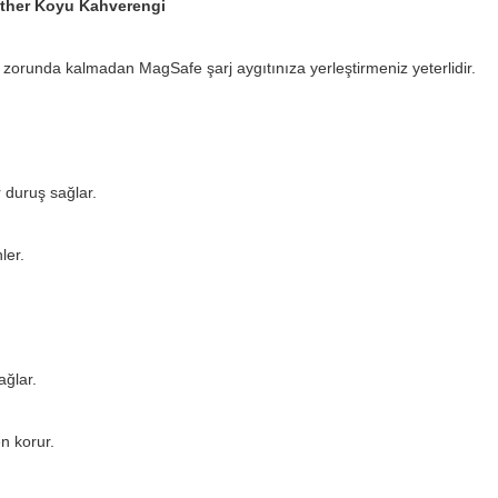
ather Koyu Kahverengi
 zorunda kalmadan MagSafe şarj aygıtınıza yerleştirmeniz yeterlidir.
 duruş sağlar.
ler.
ğlar.
n korur.