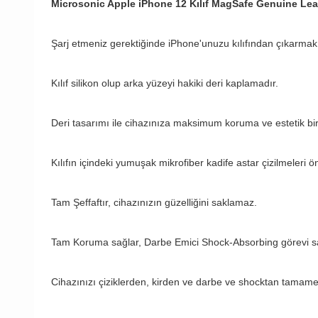
Microsonic Apple iPhone 12 Kılıf MagSafe Genuine Le
Şarj etmeniz gerektiğinde iPhone'unuzu kılıfından çıkarmak
Kılıf silikon olup arka yüzeyi hakiki deri kaplamadır.
Deri tasarımı ile cihazınıza maksimum koruma ve estetik bir
Kılıfın içindeki yumuşak mikrofiber kadife astar çizilmeleri ön
Tam Şeffaftır, cihazınızın güzelliğini saklamaz.
Tam Koruma sağlar, Darbe Emici Shock-Absorbing görevi sa
Cihazınızı çiziklerden, kirden ve darbe ve shocktan tamame