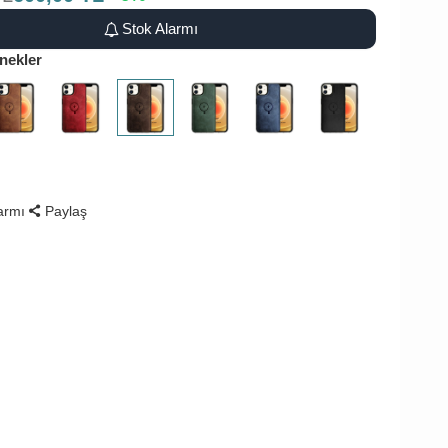
Stok Alarmı
nekler
larmı
Paylaş