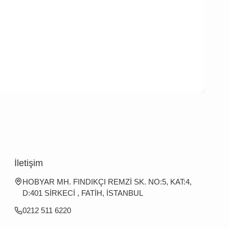
İletişim
HOBYAR MH. FINDIKÇI REMZİ SK. NO:5, KAT:4,
D:401 SİRKECİ , FATİH, İSTANBUL
0212 511 6220