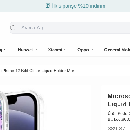
🎁 İlk siparişe %10 indirim
g
Huawei
Xiaomi
Oppo
General Mob
iPhone 12 Kılıf Glitter Liquid Holder Mor
Microso
Liquid
Ürün Kodu:
Barkod:
868
389,87