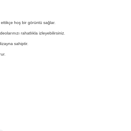
 ettikçe hoş bir görüntü sağlar.
olarınızı rahatlıkla izleyebilirsiniz.
zayna sahiptir.
ur.