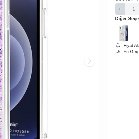
Diğer Seçe
Fiyat A
En Geç 