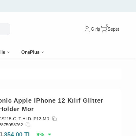
0
Giriş
Sepet
ile
OnePlus
nic Apple iPhone 12 Kılıf Glitter
 Holder Mor
CS215-GLT-HLD-IP12-MR
2875058762
TL
354,00
TL
9
%