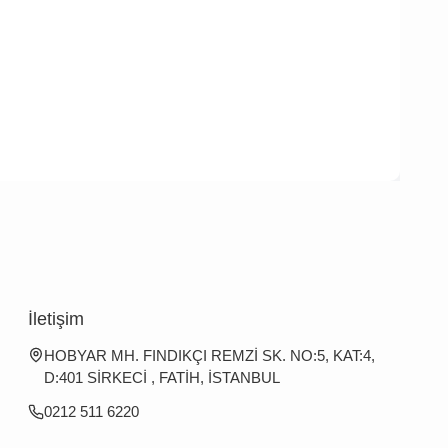
İletişim
HOBYAR MH. FINDIKÇI REMZİ SK. NO:5, KAT:4,
D:401 SİRKECİ , FATİH, İSTANBUL
0212 511 6220