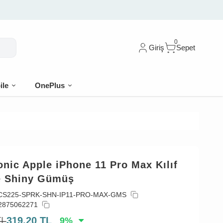
0
Giriş
Sepet
ile
OnePlus
nic Apple iPhone 11 Pro Max Kılıf
e Shiny Gümüş
CS225-SPRK-SHN-IP11-PRO-MAX-GMS
2875062271
TL
319,20
TL
9
%