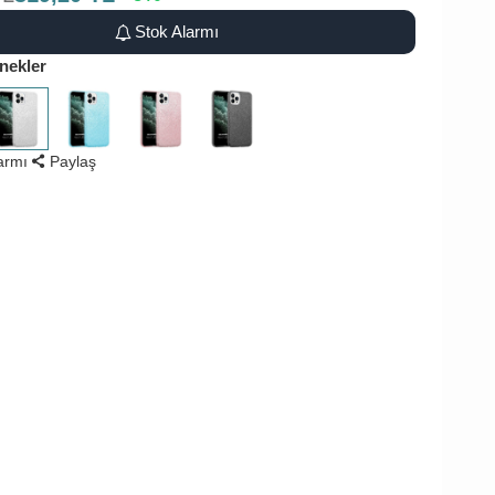
Stok Alarmı
nekler
larmı
Paylaş