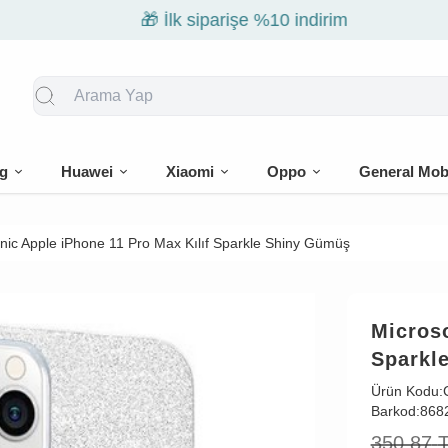
🎁 İlk siparişe %10 indirim
g
Huawei
Xiaomi
Oppo
General Mob
nic Apple iPhone 11 Pro Max Kılıf Sparkle Shiny Gümüş
Microso
Sparkl
Ürün Kodu:
Barkod:
868
350,87