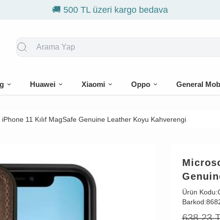
🎁 İlk sip
g
Huawei
Xiaomi
Oppo
General Mob
e iPhone 11 Kılıf MagSafe Genuine Leather Koyu Kahverengi
Microso
Genuin
Ürün Kodu:
Barkod:
868
638,23