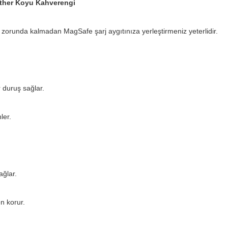
ather Koyu Kahverengi
 zorunda kalmadan MagSafe şarj aygıtınıza yerleştirmeniz yeterlidir.
 duruş sağlar.
ler.
ğlar.
n korur.