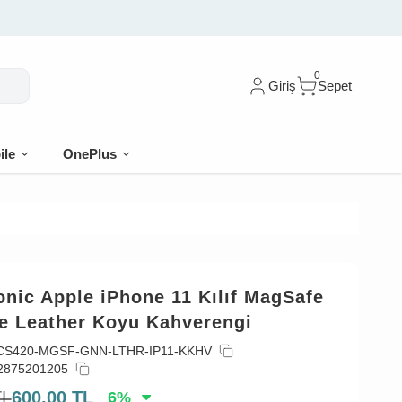
arişe %10 indirim
0
Giriş
Sepet
ile
OnePlus
nic Apple iPhone 11 Kılıf MagSafe
e Leather Koyu Kahverengi
CS420-MGSF-GNN-LTHR-IP11-KKHV
2875201205
TL
600,00
TL
6
%