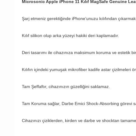
Microsonic Apple iPhone 11 Kılıf MagSafe Genuine Le
Şarj etmeniz gerektiğinde iPhone'unuzu kılıfından çıkarmak
Kılıf silikon olup arka yüzeyi hakiki deri kaplamadır.
Deri tasarımı ile cihazınıza maksimum koruma ve estetik bir
Kılıfın içindeki yumuşak mikrofiber kadife astar çizilmeleri ön
Tam Şeffaftır, cihazınızın güzelliğini saklamaz.
Tam Koruma sağlar, Darbe Emici Shock-Absorbing görevi sa
Cihazınızı çiziklerden, kirden ve darbe ve shocktan tamame