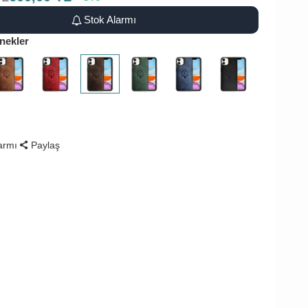
Stok Alarmı
nekler
larmı
Paylaş