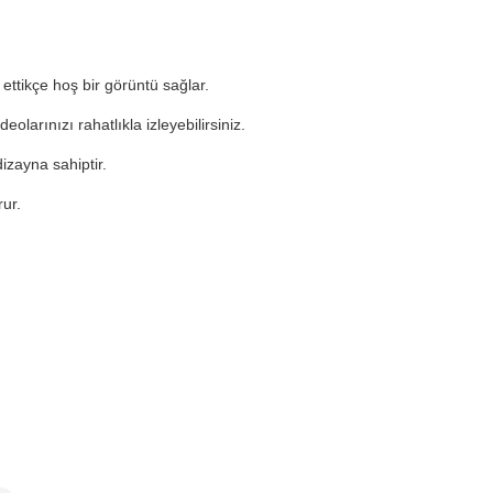
 ettikçe hoş bir görüntü sağlar.
olarınızı rahatlıkla izleyebilirsiniz.
zayna sahiptir.
ur.