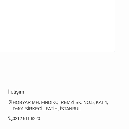
İletişim
HOBYAR MH. FINDIKÇI REMZİ SK. NO:5, KAT:4,
D:401 SİRKECİ , FATİH, İSTANBUL
0212 511 6220