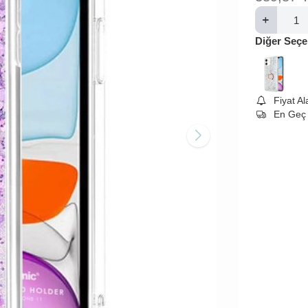
Diğer Seçe
Fiyat A
En Geç 