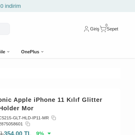
0
Giriş
Sepet
ile
OnePlus
nic Apple iPhone 11 Kılıf Glitter
 Holder Mor
CS215-GLT-HLD-IP11-MR
2875058601
TL
354,00
TL
9
%