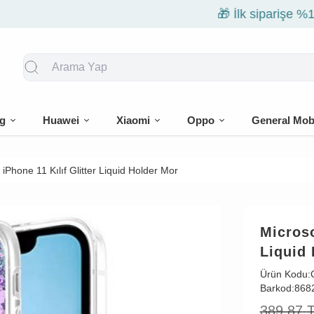
🎁 İlk siparişe %10 indirim
g
Huawei
Xiaomi
Oppo
General Mob
iPhone 11 Kılıf Glitter Liquid Holder Mor
Microso
Liquid
Ürün Kodu:
Barkod:
868
389,87