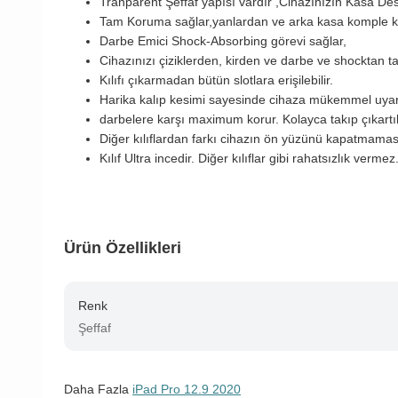
Tranparent Şeffaf yapısı vardır ,Cihazınızın Kasa D
Tam Koruma sağlar,yanlardan ve arka kasa komple k
Darbe Emici Shock-Absorbing görevi sağlar,
Cihazınızı çiziklerden, kirden ve darbe ve shocktan
Kılıfı çıkarmadan bütün slotlara erişilebilir.
Harika kalıp kesimi sayesinde cihaza mükemmel uya
darbelere karşı maximum korur. Kolayca takıp çıkartı
Diğer kılıflardan farkı cihazın ön yüzünü kapatmama
Kılıf Ultra incedir. Diğer kılıflar gibi rahatsızlık vermez
Ürün Özellikleri
Renk
Şeffaf
Daha Fazla
iPad Pro 12.9 2020