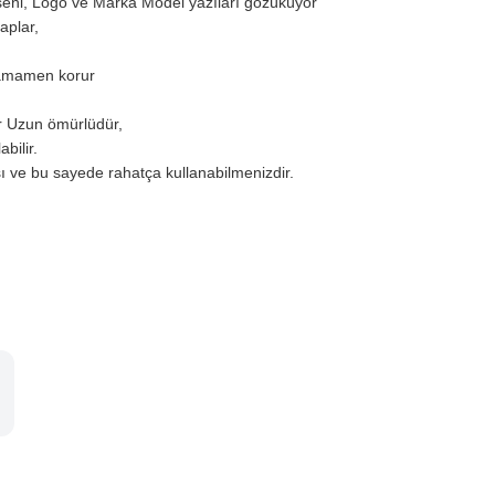
eseni, Logo ve Marka Model yazıları gözüküyor
aplar,
 tamamen korur
r Uzun ömürlüdür,
labilir.
sı ve bu sayede rahatça kullanabilmenizdir.
.