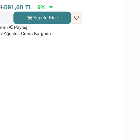
TL
591,60
TL
9
%
Sepete Ekle
larmı
Paylaş
 7 Ağustos Cuma Kargoda