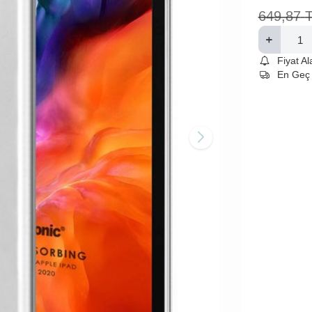
649,87
Fiyat A
En Geç